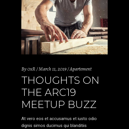
By
0xR
March 11, 2019
Apartement
THOUGHTS ON
THE ARC19
MEETUP BUZZ
At vero eos et accusamus et iusto odio
dignis simos ducimus qui blanditiis