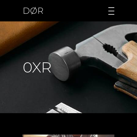
DØR
0XR