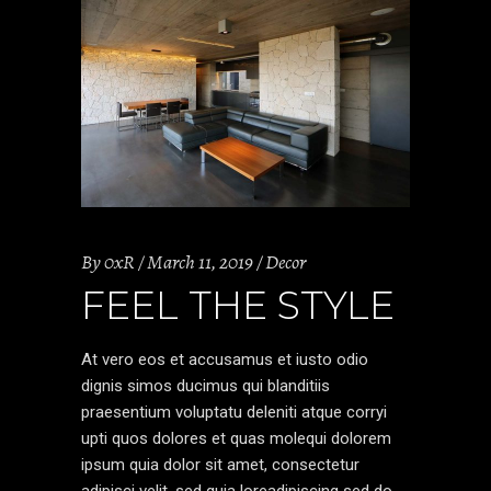
By
0xR
March 11, 2019
Decor
FEEL THE STYLE
At vero eos et accusamus et iusto odio
dignis simos ducimus qui blanditiis
praesentium voluptatu deleniti atque corryi
upti quos dolores et quas molequi dolorem
ipsum quia dolor sit amet, consectetur
adipisci velit, sed quia loreadipiscing sed do