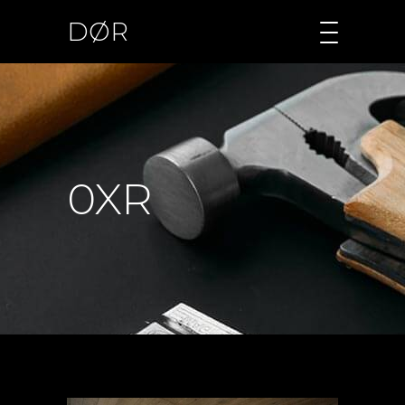
DØR
0XR