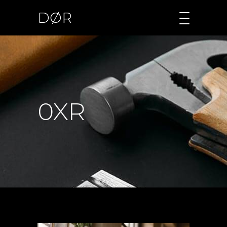
DØR
0XR